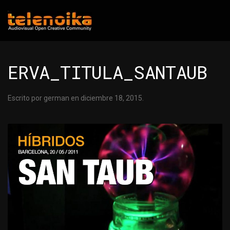
Ir al contenido principal
ERVA_TITULA_SANTAUB
Escrito por
german
en
diciembre 18, 2015
.