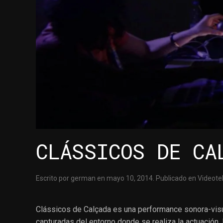
CLÁSSICOS DE CA
Escrito por
german
en
mayo 10, 2014
. Publicado en
Videote
Clássicos de Calçada
es una performance sonora-visua
capturadas del entorno donde se realiza la actuación