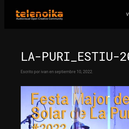
V
Ir al contenido principal
LA-PURI_ESTIU-2
Escrito por
ivan
en
septiembre 10, 2022
.