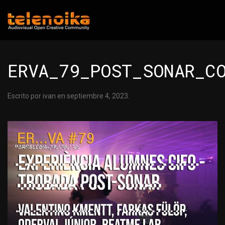
Ir al contenido principal
ERVA_79_POST_SONAR_C
Escrito por
ivan
en
septiembre 4, 2023
.