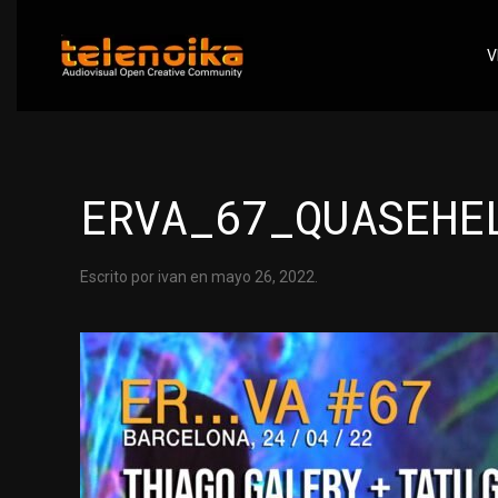
V
Ir al contenido principal
ERVA_67_QUASEHE
Escrito por
ivan
en
mayo 26, 2022
.