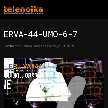
Ir al contenido principal
ERVA-44-UMO-6-7
Escrito por
Ricardo Cançado
en
mayo 19, 2019
.