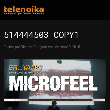
Ir al contenido principal
514444503 COPY1
Escrito por
Ricardo Cançado
en
diciembre 9, 2015
.