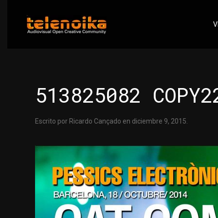
V
Ir al contenido principal
513825082 COPY2
Escrito por
Ricardo Cançado
en
diciembre 9, 2015
.