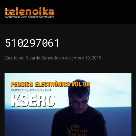
Ir al contenido principal
510297061
Escrito por
Ricardo Cançado
en
diciembre 10, 2015
.