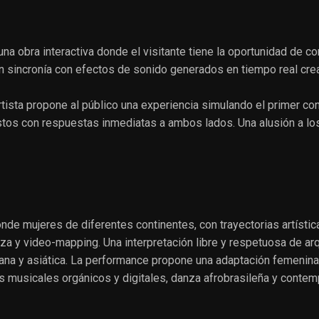
obra interactiva donde el visitante tiene la oportunidad de cont
n sincronía con efectos de sonido generados en tiempo real cre
l artista propone al público una experiencia simulando el primer 
tos con respuestas inmediatas a ambos lados. Una alusión a lo
de mujeres de diferentes continentes, con trayectorias artística
za y video-mapping. Una interpretación libre y respetuosa de arq
romana y asiática. La performance propone una adaptación femenin
s musicales orgánicos y digitales, danza afrobrasileña y conte