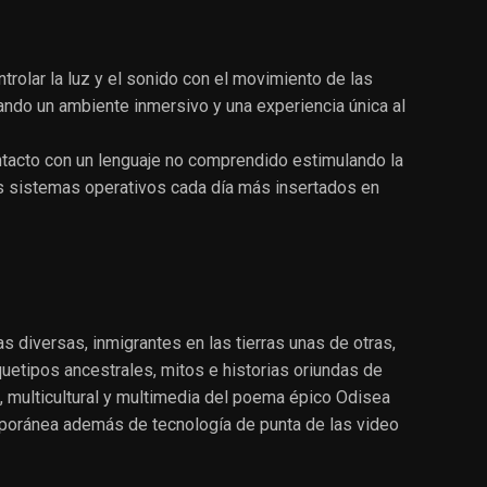
rolar la luz y el sonido con el movimiento de las
ando un ambiente inmersivo y una experiencia única al
contacto con un lenguaje no comprendido estimulando la
s sistemas operativos cada día más insertados en
s diversas, inmigrantes en las tierras unas de otras,
uetipos ancestrales, mitos e historias oriundas de
a, multicultural y multimedia del poema épico Odisea
mporánea además de tecnología de punta de las video