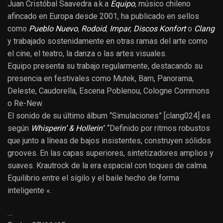
Juan Cristóbal Saavedra a.k.a
Equipo
, músico chileno
afincado en Europa desde 2001, ha publicado en sellos
como
Pueblo Nuevo
,
Rodoid
,
Impar
,
Discos Konfort
o
Clang
y trabajado sostenidamente en otras ramas del arte como
el cine, el teatro, la danza o las artes visuales.
Equipo presenta su trabajo regularmente, destacando su
presencia en festivales como Mutek, Bam, Panorama,
Deleste, Caudorella, Escena Poblenou, Cologne Commons
o Re-New.
El sonido de su último álbum “Simulaciones” [clang024] es
según
Whisperin’ & Hollerin’
: “Definido por ritmos robustos
que junto a líneas de bajos insistentes, construyen sólidos
grooves. En las capas superiores, sintetizadores amplios y
suaves. Krautrock de la era espacial con toques de calma.
Equilibrio entre el sígilo y el baile hecho de forma
inteligente «.
…