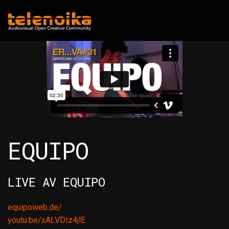
Ir al contenido principal
EQUIPO
LIVE AV EQUIPO
equipoweb.de/
youtu.be/xALVDIz4jlE